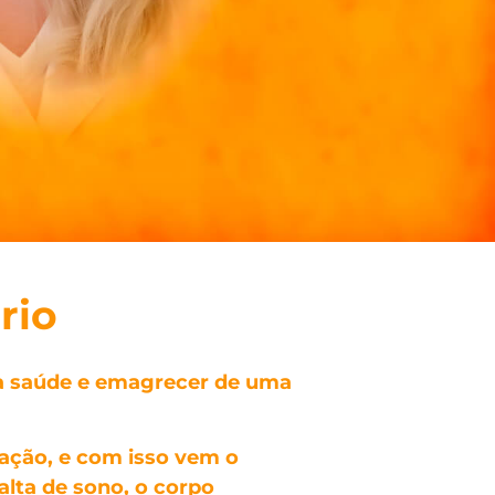
rio
sua saúde e emagrecer de uma
tação, e com isso vem o
alta de sono, o corpo