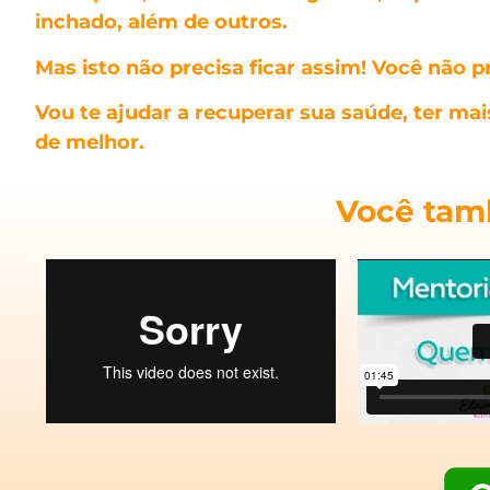
inchado, além de outros.
Mas isto não precisa ficar assim! Você não p
Vou te ajudar a recuperar sua saúde, ter mai
de melhor.
Você tamb