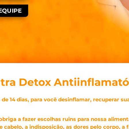
EQUIPE
ltra Detox Antiinflamató
 de 14 dias, para você desinflamar, recuperar 
briga a fazer escolhas ruins para nossa alimen
 cabelo, a indisposição, as dores pelo corpo, a f