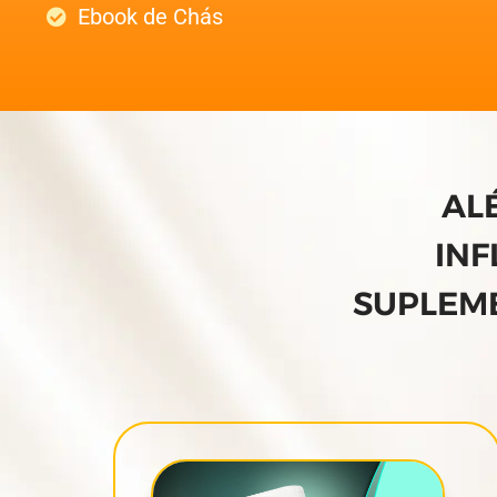
Ebook de Chás
AL
INF
SUPLEME