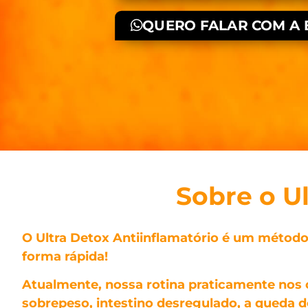
QUERO FALAR COM A 
Sobre o U
O Ultra Detox Antiinflamatório é um método
forma rápida!
Atualmente, nossa rotina praticamente nos o
sobrepeso, intestino desregulado, a queda de