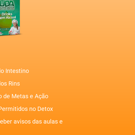
o Intestino
os Rins
o de Metas e Ação
 Permitidos no Detox
ber avisos das aulas e