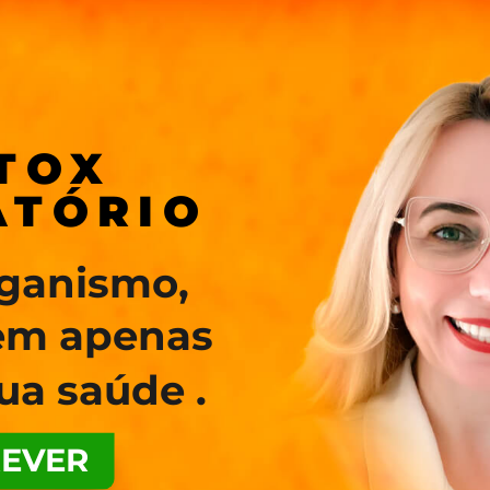
TOX
ATÓRIO
rganismo,
em apenas
ua saúde .
REVER