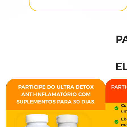
P
EL
PARTICIPE DO ULTRA DETOX
PARTI
ANTI-INFLAMATÓRIO COM
SUPLEMENTOS PARA 30 DIAS.
Cu
um
Eb
ma