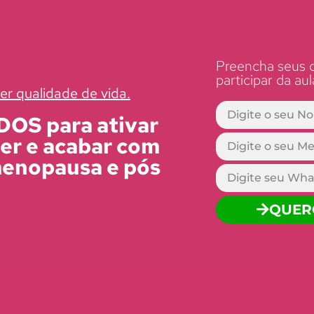
Preencha seus d
participar da aul
er qualidade de vida.
OS para ativar
er e acabar com
menopausa e pós
QUER