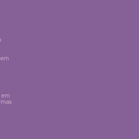
o
agem
e em
rmas